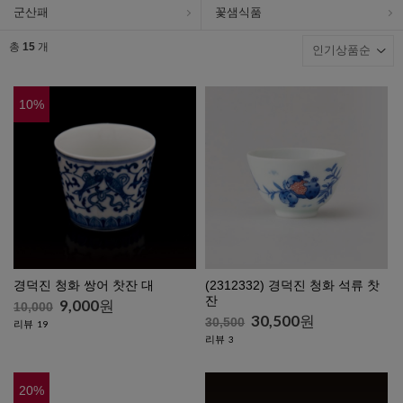
군산패
꽃샘식품
총
15
개
10
%
경덕진 청화 쌍어 찻잔 대
(2312332) 경덕진 청화 석류 찻
잔
9,000
원
10,000
30,500
원
30,500
리뷰
19
리뷰
3
20
%