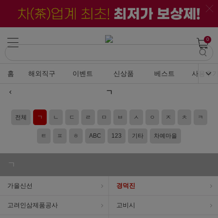
0
홈
해외직구
이벤트
신상품
베스트
사용후
ㄱ
전체
ㄱ
ㄴ
ㄷ
ㄹ
ㅁ
ㅂ
ㅅ
ㅇ
ㅈ
ㅊ
ㅋ
ㅌ
ㅍ
ㅎ
ABC
123
기타
차예마을
ㄱ
가을신선
경덕진
고려인삼제품공사
고비시