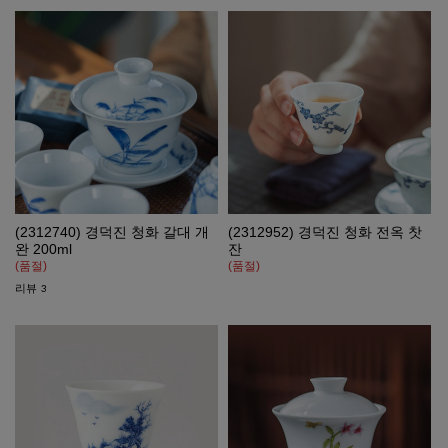
(2312740) 경덕진 청화 갈대 개
(2312952) 경덕진 청화 전옥 찻
완 200ml
잔
(품절)
(품절)
리뷰
3