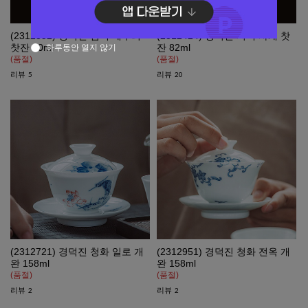
(2312352) 경덕진 첨백 테두리
(2312424) 경덕진 지백 사계 찻
찻잔 70ml
잔 82ml
하루동안 열지 않기
(품절)
(품절)
리뷰
리뷰
5
20
(2312721) 경덕진 청화 일로 개
(2312951) 경덕진 청화 전옥 개
완 158ml
완 158ml
(품절)
(품절)
리뷰
리뷰
2
2