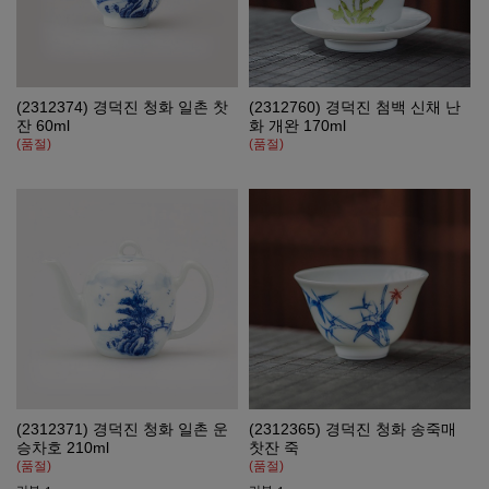
(2312374) 경덕진 청화 일촌 찻
(2312760) 경덕진 첨백 신채 난
잔 60ml
화 개완 170ml
(품절)
(품절)
(2312371) 경덕진 청화 일촌 운
(2312365) 경덕진 청화 송죽매
승차호 210ml
찻잔 죽
(품절)
(품절)