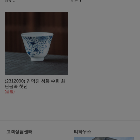
리뷰
리뷰
1
1
(2312090) 경덕진 청화 수회 화
단금족 찻잔
(품절)
고객상담센터
티하우스