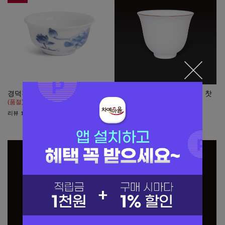
경덕진 연꽃잔
(2312423) 경덕진 지백 화신 찻
잔 72ml
(품절)
(품절)
리뷰
11
리뷰
19