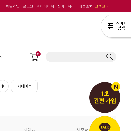
회원가입
로그인
마이페이지
장바구니(
0
)
배송조회
고객센터
0
스
기타
차예마을
서원당
서호패