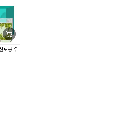
황산모봉 우