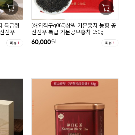
차 특급정
(해외직구g060)상원 기문홍차 농향 공
기산신우
산신우 특급 기문공부홍차 150g
60,000
원
리뷰
1
리뷰
1