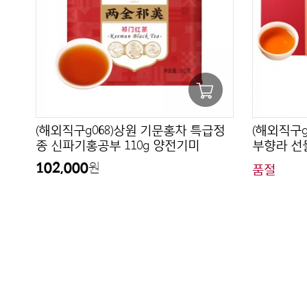
(해외직구g068)상원 기문홍차 특급정
(해외직구g
종 신파기홍공부 110g 양전기미
부향라 선물
102,000
원
품절