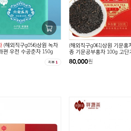
차
(해외직구g056)상원 녹차
(해외직구g061)상원 기문홍
편 우전 수공춘차 150g
종 기문공부홍차 100g 고
80,000
원
원
리뷰
1