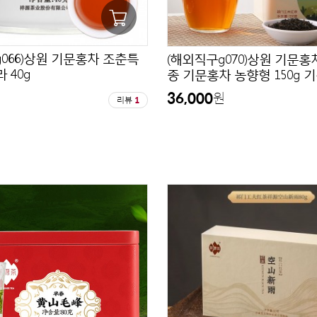
066)상원 기문홍차 조춘특
(해외직구g070)상원 기문홍
 40g
종 기문홍차 농향형 150g 
36,000
원
원
리뷰
1