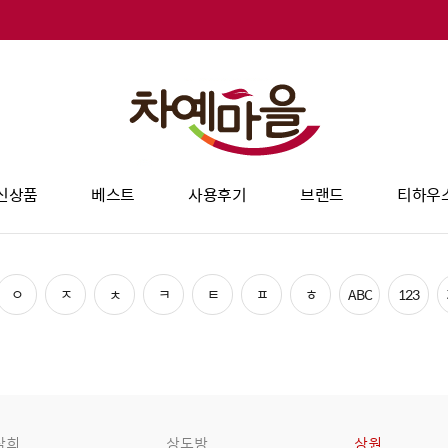
신상품
베스트
사용후기
브랜드
티하우
ㅇ
ㅈ
ㅊ
ㅋ
ㅌ
ㅍ
ㅎ
ABC
123
삼희
상도방
상원