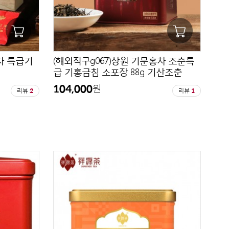
차 특급기
(해외직구g067)상원 기문홍차 조춘특
급 기홍금침 소포장 88g 기산조춘
104,000
원
리뷰
2
리뷰
1