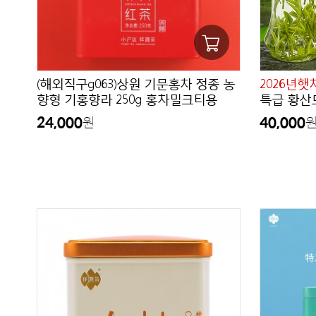
(해외직구g063)상원 기문홍차 정종 농
2026년햇
향형 기홍향라 250g 홍차밀크티용
특급 황산모
24,000
40,000
원