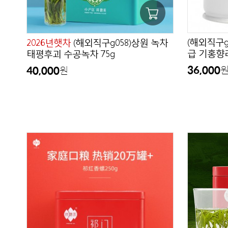
(해외직구g
2026년햇차
(해외직구g058)상원 녹차
급 기홍향라
태평후괴 수공녹차 75g
36,000
40,000
원