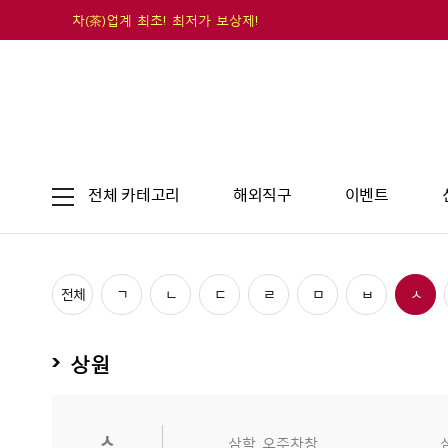
차(茶)업계 최초! 최저가 보상제!
전체 카테고리
해외직구
이벤트
전체
ㄱ
ㄴ
ㄷ
ㄹ
ㅁ
ㅂ
ㅅ
상원
ㅅ
삼학_오주차창