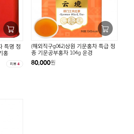
(해외직구g062)상원 기문홍차 특급 정
차 특명 정
종 기문공부홍차 104g 운경
단기홍
80,000
원
리뷰
4