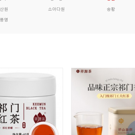
산원
소아다원
송황
풍명