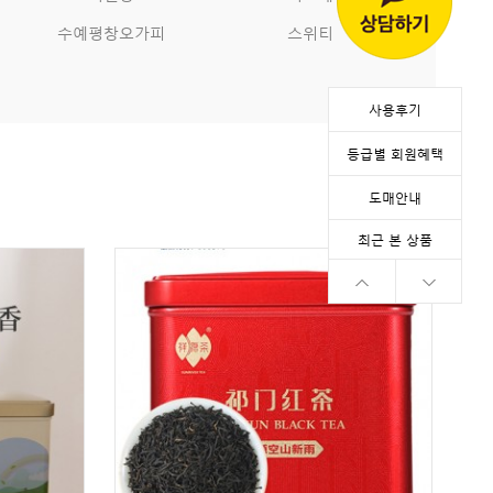
수예평창오가피
스위티
사용후기
등급별 회원혜택
도매안내
최근 본 상품