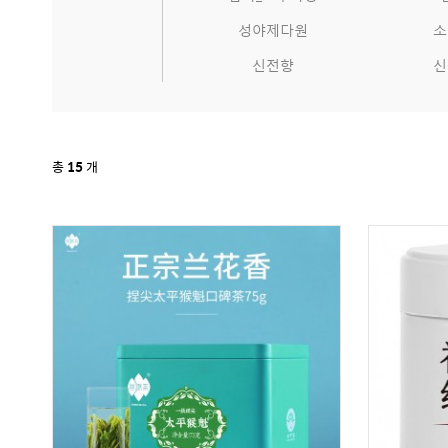
성야제다원
소
신전향
신
총
15
개