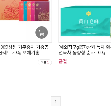
069)상원 기문홍차 기홍공
(해외직구g057)상원 녹차 
세트 200g 오채기홍
전녹차 농향형 춘차 100g
품절
리뷰
1
1