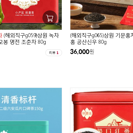
차
(해외직구g059)상원 녹차
(해외직구g065)상원 기문홍
봉 명전 조춘차 80g
홍 공산신우 80g
36,000
원
원
리뷰
1