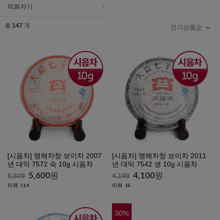
덕화자기
총
147
개
[시음차] 맹해차창 보이차 2007
[시음차] 맹해차창 보이차 2011
년 대익 7572 숙 10g 시음차
년 대익 7542 생 10g 시음차
5,600
원
4,100
원
5,600
4,100
리뷰
리뷰
114
18
30
%