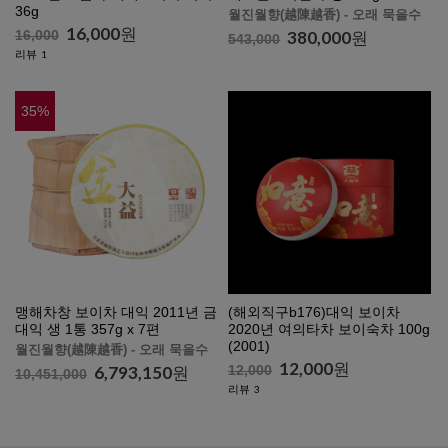
36g
월진월향(越陳越香) - 오래 묵을수
16,000
원
록 향이 깊고 맛있어집니다.
16,000
380,000
원
543,000
리뷰
1
35
%
맹해차창 보이차 대익 2011년 금
(해외직구b176)대익 보이차
대익 생 1통 357g x 7편
2020년 여의타차 보이숙차 100g
(2001)
월진월향(越陳越香) - 오래 묵을수
12,000
원
록 향이 깊고 맛있어집니다.
6,793,150
원
12,000
10,451,000
리뷰
3