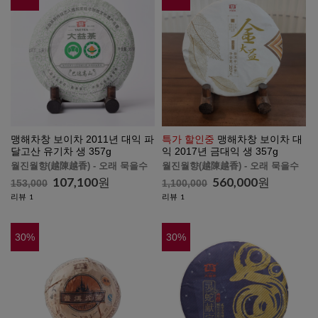
맹해차창 보이차 2011년 대익 파
특가 할인중
맹해차창 보이차 대
달고산 유기차 생 357g
익 2017년 금대익 생 357g
월진월향(越陳越香) - 오래 묵을수
월진월향(越陳越香) - 오래 묵을수
록 향이 깊고 맛있어집니다.
록 향이 깊고 맛있어집니다.
107,100
원
560,000
원
153,000
1,100,000
리뷰
리뷰
1
1
30
%
30
%