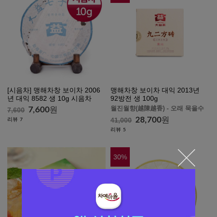
[시음차] 맹해차창 보이차 2006
맹해차창 보이차 대익 2013년
년 대익 8582 생 10g 시음차
92방전 생 100g
7,600
원
월진월향(越陳越香) - 오래 묵을수
7,600
록 향이 깊고 맛있어집니다.
28,700
원
리뷰
7
41,000
리뷰
5
30
%