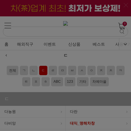
0
홈
해외직구
이벤트
신상품
베스트
사용후
ㄷ
전체
ㄱ
ㄴ
ㄷ
ㄹ
ㅁ
ㅂ
ㅅ
ㅇ
ㅈ
ㅊ
ㅋ
ㅌ
ㅍ
ㅎ
ABC
123
기타
차예마을
ㄷ
다농원
다란
다비앙
대익_맹해차창