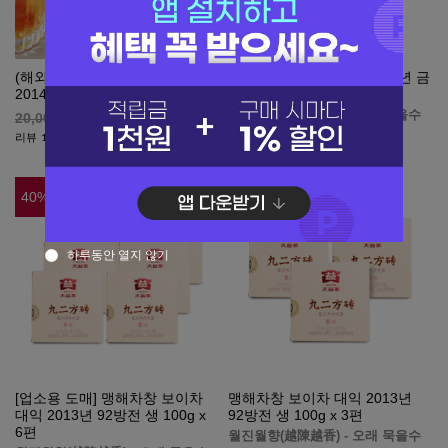
(해외직구b155)대익 보이차
맹해차창 보이차 대익 2011년 금
2014년 비취 소전차 생차 81g
대익 생 357g
20,000
원
월진월향(越陳越香) - 오래 묵을수
20,000
록 향이 깊고 맛있어집니다.
1,045,000
원
리뷰
1
1,493,000
40
%
35
%
하루동안 열지 않기
[업소용 도매] 맹해차창 보이차
맹해차창 보이차 대익 2013년
대익 2013년 92방전 생 100g x
92방전 생 100g x 3편
6편
월진월향(越陳越香) - 오래 묵을수