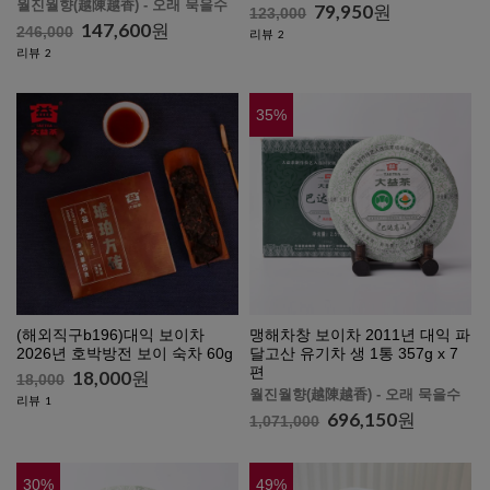
월진월향(越陳越香) - 오래 묵을수
록 향이 깊고 맛있어집니다.
79,950
원
123,000
록 향이 깊고 맛있어집니다.
147,600
원
246,000
리뷰
2
리뷰
2
35
%
(해외직구b196)대익 보이차
맹해차창 보이차 2011년 대익 파
2026년 호박방전 보이 숙차 60g
달고산 유기차 생 1통 357g x 7
편
18,000
원
18,000
월진월향(越陳越香) - 오래 묵을수
리뷰
1
록 향이 깊고 맛있어집니다.
696,150
원
1,071,000
30
%
49
%