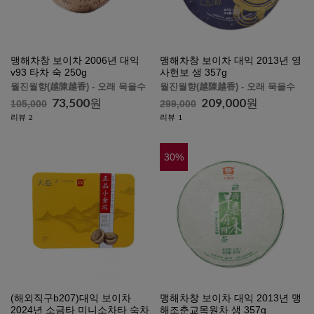
맹해차창 보이차 2006년 대익
맹해차창 보이차 대익 2013년 영
v93 타차 숙 250g
사헌보 생 357g
월진월향(越陳越香) - 오래 묵을수
월진월향(越陳越香) - 오래 묵을수
록 향이 깊고 맛있어집니다.
록 향이 깊고 맛있어집니다.
73,500
원
209,000
원
105,000
299,000
리뷰
리뷰
2
1
30
%
(해외직구b207)대익 보이차
맹해차창 보이차 대익 2013년 맹
2024년 소금타 미니소차타 숙차
해조춘교목원차 생 357g