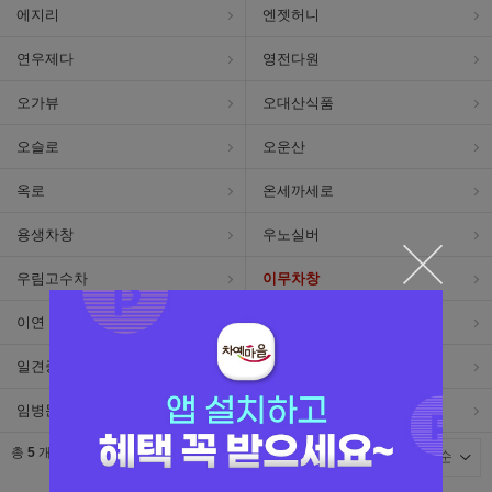
에지리
엔젯허니
연우제다
영전다원
오가뷰
오대산식품
오슬로
오운산
옥로
온세까세로
용생차창
우노실버
우림고수차
이무차창
이연
이우야오
일견중예
일롱
임병문다원
임페리얼포슬린
총
5
개