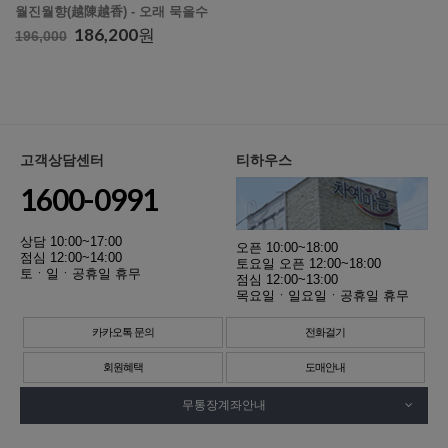
월진월향(越陳越香) - 오래 묵을수
록 향이 깊고 맛있어집니다.
186,200
원
196,000
고객상담센터
티하우스
1600-0991
상담 10:00~17:00
오픈 10:00~18:00
점심 12:00~14:00
토요일 오픈 12:00~18:00
토ㆍ일ㆍ공휴일 휴무
점심 12:00~13:00
목요일ㆍ일요일ㆍ공휴일 휴무
카카오톡 문의
전화걸기
회원혜택
도매안내
무통장계좌안내