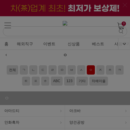
0
홈
해외직구
이벤트
신상품
베스트
사용후
ㅇ
전체
ㄱ
ㄴ
ㄷ
ㄹ
ㅁ
ㅂ
ㅅ
ㅇ
ㅈ
ㅊ
ㅋ
ㅌ
ㅍ
ㅎ
ABC
123
기타
차예마을
ㅇ
아마드티
아크바
안화흑차
양건공방