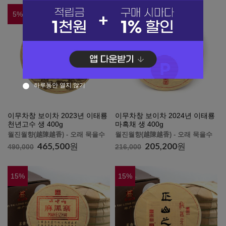
5
%
5
%
하루동안 열지 않기
이무차창 보이차 2023년 이태룡
이무차창 보이차 2024년 이태룡
천년고수 생 400g
마흑채 생 400g
월진월향(越陳越香) - 오래 묵을수
월진월향(越陳越香) - 오래 묵을수
록 향이 깊고 맛있어집니다.
록 향이 깊고 맛있어집니다.
465,500
원
205,200
원
490,000
216,000
15
%
15
%