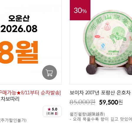
30
%
지 구매가능★8/11부터 순차발송]
보이차 2007년 포랑산 은호차 생
 차보따리
85,000
원
59,500
원
원
★
5.0
(리뷰
5
)
월진월향(越陳越香)
- 오래 묵을수록 향이 깊고 맛있
(추가할인불가)