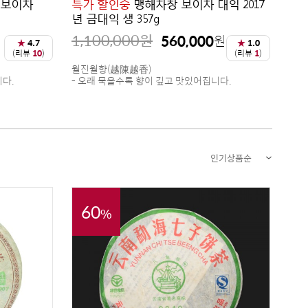
 보이차
특가 할인중
맹해차창 보이차 대익 2017
년 금대익 생 357g
1,100,000
원
560,000
원
★
4.7
★
1.0
(리뷰
10
)
(리뷰
1
)
월진월향(越陳越香)
니다.
- 오래 묵을수록 향이 깊고 맛있어집니다.
인기상품순
60
%