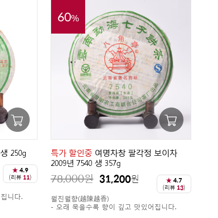
60
%
 250g
특가 할인중
여명차창 팔각정 보이차
2009년 7540 생 357g
★
4.9
78,000
원
31,200
원
(리뷰
11
)
★
4.7
(리뷰
13
)
어집니다.
월진월향(越陳越香)
- 오래 묵을수록 향이 깊고 맛있어집니다.