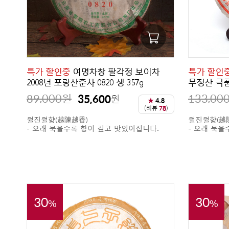
특가 할인중
여명차창 팔각정 보이차
특가 할인
2008년 포랑산춘차 0820 생 357g
무정산 극품 
89,000
원
133,00
35,600
원
★
4.8
(리뷰
78
)
월진월향(越陳越香)
월진월향(越
- 오래 묵을수록 향이 깊고 맛있어집니다.
- 오래 묵을
30
30
%
%