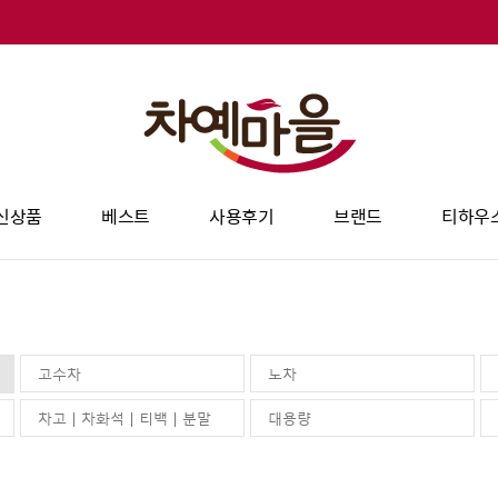
신상품
베스트
사용후기
브랜드
티하우
고수차
노차
차고 | 차화석 | 티백 | 분말
대용량