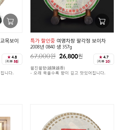
창 교목보이
특가 할인중
여명차창 팔각정 보이차
2008년 0840 생 357g
67,000
원
26,800
원
★
4.8
★
4.7
(리뷰
58
)
(리뷰
10
)
월진월향(越陳越香)
어집니다.
- 오래 묵을수록 향이 깊고 맛있어집니다.