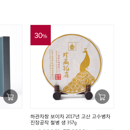
30
%
하관차창 보이차 2017년 고산 고수병차
진장공작 철병 생 357g