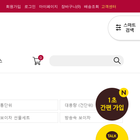
회원가입
로그인
마이페이지
장바구니(
0
)
배송조회
고객센터
0
스
통단위
대용량 (건단위)
보이차 선물세트
방송속 보이차