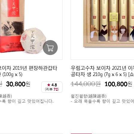
이차 2019년 편장하관갑타
우림고수차 보이차 2021년 
(100g x 5)
공타차 생 210g (7g x 6 x 5)
원
144,000
원
30,800
100,800
원
원
★
4.8
(리뷰
72
)
陳越香)
월진월향(越陳越香)
수록 향이 깊고 맛있어집니다.
- 오래 묵을수록 향이 깊고 맛있