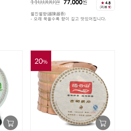
110,000
원
77,000
원
★
4.8
(리뷰
9
)
월진월향(越陳越香)
- 오래 묵을수록 향이 깊고 맛있어집니다.
20
%