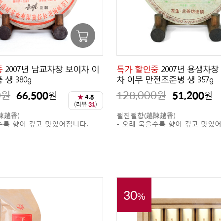
중
2007년 남교차창 보이차 이
특가 할인중
2007년 용생차
생 380g
차 이무 만전조춘병 생 357g
0
원
128,000
원
66,500
51,200
원
원
★
4.8
(리뷰
31
)
陳越香)
월진월향(越陳越香)
수록 향이 깊고 맛있어집니다.
- 오래 묵을수록 향이 깊고 맛있
30
%