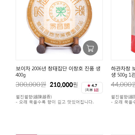
보이차 2006년 창태집단 이창호 진품 생
하관차창 보
400g
생 500g 1관 
300,000
원
44,000
210,000
원
★
4.7
(리뷰
12
)
월진월향(越陳越香)
월진월향(越
- 오래 묵을수록 향이 깊고 맛있어집니다.
- 오래 묵을