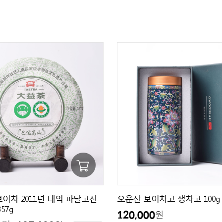
이차 2011년 대익 파달고산
오운산 보이차고 생차고 100g
57g
120,000
원