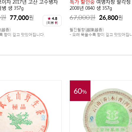
이차 2017년 고산 고수병차
특가 할인중
여명차창 팔각정
 생 357g
2008년 0840 생 357g
0
원
67,000
원
77,000
26,800
원
원
★
4.8
(리뷰
9
)
陳越香)
월진월향(越陳越香)
수록 향이 깊고 맛있어집니다.
- 오래 묵을수록 향이 깊고 맛있어집
60
%