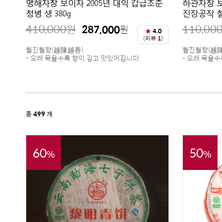
맹해차창 보이차 2005년 대익 갑급조춘
하관차창 보
청병 생 380g
진장공작 철병
410,000
원
110,00
287,000
원
★
4.0
(리뷰
1
)
월진월향(越陳越香)
월진월향(越
- 오래 묵을수록 향이 깊고 맛있어집니다.
- 오래 묵을
총
499
개
60
50
%
%