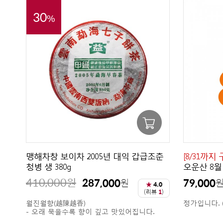
30
%
맹해차창 보이차 2005년 대익 갑급조춘
[8/31까
청병 생 380g
오운산 8월
410,000
원
287,000
79,000
원
★
4.0
(리뷰
1
)
월진월향(越陳越香)
정가입니다. 
- 오래 묵을수록 향이 깊고 맛있어집니다.