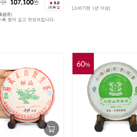
0
원
107,100
원
★
5.0
(리뷰
1
)
[소비기한 1년 이상]
陳越香)
수록 향이 깊고 맛있어집니다.
60
%