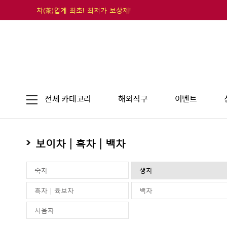
차(茶)업계 최초! 최저가 보상제!
전체 카테고리
해외직구
이벤트
보이차 | 흑차 | 백차
숙차
생차
흑차 | 육보차
백차
시음차