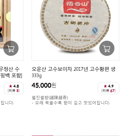
이무정산 수
오운산 고수보이차 2017년 고수황편 생
 [쇼핑백 포함]
333g
45,000
원
★
4.8
★
4.9
(리뷰
5
)
(리뷰
67
)
월진월향(越陳越香)
어집니다.
- 오래 묵을수록 향이 깊고 맛있어집니다.