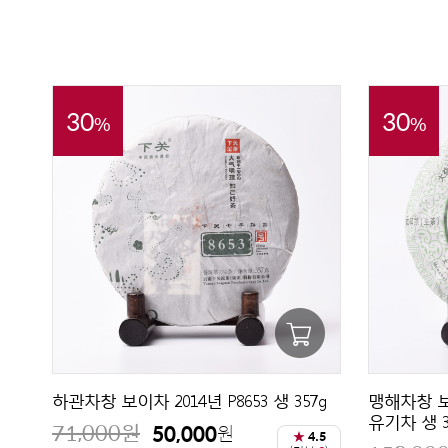
30
30
%
%
하관차창 보이차 2014년 P8653 생 357g
맹해차창 보
유기차 생 3
71,000
원
50,000
원
★
4.5