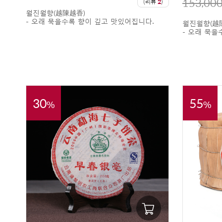
153,00
(리뷰
2
)
월진월향(越陳越香)
- 오래 묵을수록 향이 깊고 맛있어집니다.
월진월향(越
- 오래 묵을
30
55
%
%