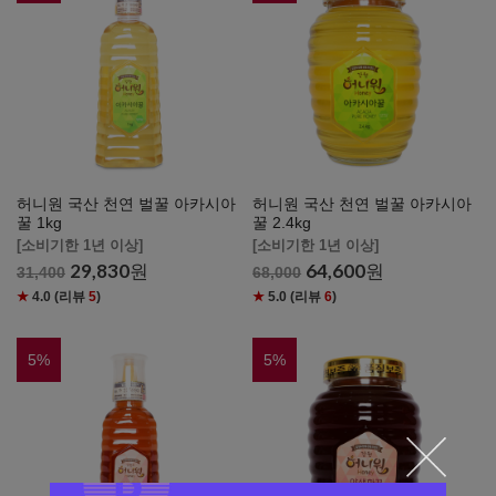
허니원 국산 천연 벌꿀 아카시아
허니원 국산 천연 벌꿀 아카시아
꿀 1kg
꿀 2.4kg
[소비기한 1년 이상]
[소비기한 1년 이상]
29,830
원
64,600
원
31,400
68,000
★
4.0
(리뷰
5
)
★
5.0
(리뷰
6
)
5
%
5
%