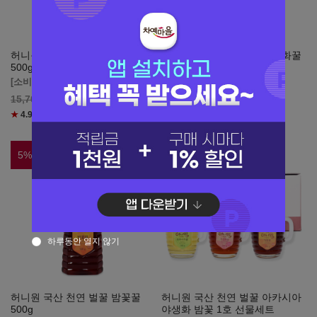
허니원 국산 천연 벌꿀 야생화꿀
허니원 국산 천연 벌꿀 야생화꿀
500g
2.4kg
[소비기한 1년 이상]
[소비기한 1년 이상]
14,920
원
59,660
원
15,700
62,800
★
4.9
(리뷰
6
)
5
%
5
%
하루동안 열지 않기
허니원 국산 천연 벌꿀 밤꽃꿀
허니원 국산 천연 벌꿀 아카시아
500g
야생화 밤꽃 1호 선물세트