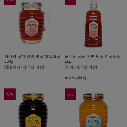
허니원 국산 천연 벌꿀 야생화꿀
허니원 국산 천연 벌꿀 야생화꿀
300g
1kg
[품질유지기한 1년 이상]
[소비기한 1년 이상]
★
4.5
(리뷰
2
)
5
%
5
%