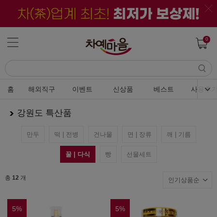
0
홈
해외직구
이벤트
신상품
베스트
사용후
강원도 특산품
만두
떡 | 전병
건나물
면 | 장류
깨 | 기름
꿀 | 다식
빵
선물세트
총
12
개
5
%
5
%