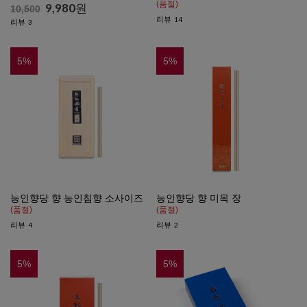
(품절)
9,980
원
10,500
리뷰
14
리뷰
3
5
%
5
%
능인향당 향 능인침향 소사이즈
능인향당 향 미목 장
(품절)
(품절)
리뷰
리뷰
4
2
5
%
5
%