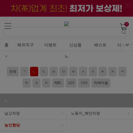
0
홈
해외직구
이벤트
신상품
베스트
사용후
ㄴ
전체
ㄱ
ㄴ
ㄷ
ㄹ
ㅁ
ㅂ
ㅅ
ㅇ
ㅈ
ㅊ
ㅋ
ㅌ
ㅍ
ㅎ
ABC
123
기타
차예마을
ㄴ
남교차창
노동지_해만차창
능인향당