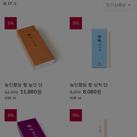
총
17
개
5
%
5
%
능인향당 향 능인 단
능인향당 향 상적 단
11,880
원
8,080
원
12,500
8,500
리뷰
리뷰
20
16
5
%
5
%