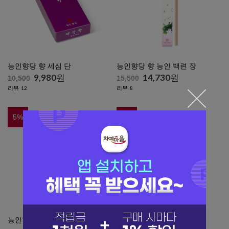
능인향당 향 세심 단
능인향당 향 능인 백련 장
9,980
원
14,730
원
10,500
15,500
리뷰
리뷰
12
8
5
%
5
%
능인향당 향 능인 라벤더 단
능인향당 향 상적 장