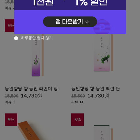
14,730
원
8,080
원
15,500
8,500
리뷰
리뷰
7
2
5
%
5
%
하루동안 열지 않기
능인향당 향 능인 라벤더 장
능인향당 향 능인 백련 단
14,730
원
14,730
원
15,500
15,500
리뷰
리뷰
3
14
5
%
5
%