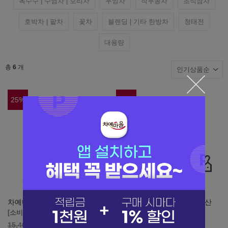
옥수수 | 수염차 | 보리차
우엉차
작두콩차
초석잠차
호박차 | 팥차
꽃차
블렌딩 | 기타 한방차
청태전
대용량
총
6
개
25
%
30
%
차예마을 국내산 대추차 30티백
[업소용 도매] 차예마을 국내산
대추차 500티백 벌크
[소비기한 1년 이상]
[소비기한 1년 이상]
11,550
원
15,400