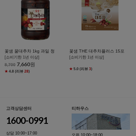
꽃샘 꿀대추차 1kg 과일 청
꽃샘 THE 대추차플러스 15포
[소비기한 1년 이상]
[소비기한 1년 이상]
7,660
원
8,700
★
5.0
(리뷰
3
)
★
4.8
(리뷰
28
)
고객상담센터
티하우스
1600-0991
상담 10:00~17:00
오픈 10:00~18:00