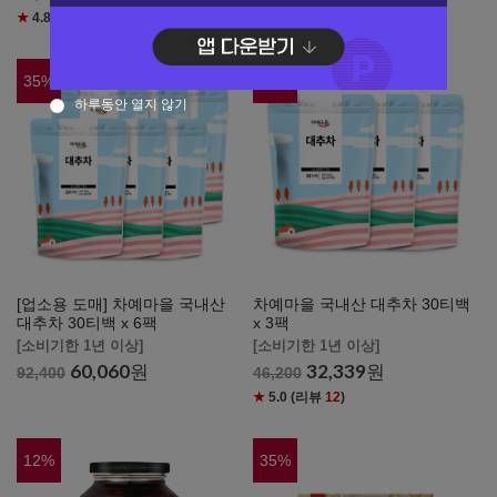
150,500
원
215,000
★
4.8
(리뷰
24
)
35
%
30
%
하루동안 열지 않기
[업소용 도매] 차예마을 국내산
차예마을 국내산 대추차 30티백
대추차 30티백 x 6팩
x 3팩
[소비기한 1년 이상]
[소비기한 1년 이상]
60,060
원
32,339
원
92,400
46,200
★
5.0
(리뷰
12
)
12
%
35
%