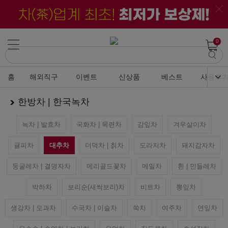
0
홈
해외직구
이벤트
신상품
베스트
사용후
한방차 | 한국녹차
녹차 | 발효차
국화차 | 목련차
감잎차
겨우살이차
귤피차
대추차
더덕차 | 칡차
도라지차
돼지감자차
둥굴레차 | 결명자차
메리골드꽃차
메밀차
흰 | 민들레차
박하차
보리순(새싹보리)차
비트차
뽕잎차
생강차 | 모과차
수국차 | 이슬차
쑥차
여주차
연잎차