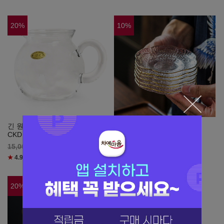
20
%
10
%
긴 원형 유리숙우 500ml
금테 유리 찻잔받침 1P
CKD120L
7,200
원
8,000
12,000
원
15,000
★
4.5
(리뷰
11
)
★
4.9
(리뷰
80
)
20
%
20
%