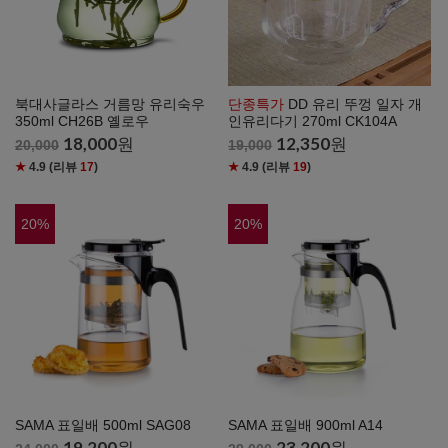
북대사글라스 거름망 유리숙우
단종특가
DD 유리 뚜껑 일자 개
350ml CH26B 옐로우
인유리다기 270ml CK104A
18,000
원
12,350
원
20,000
19,000
★
4.9
(리뷰
17
)
★
4.9
(리뷰
19
)
20
%
20
%
SAMA 표일배 500ml SAG08
SAMA 표일배 900ml A14
19,200
원
23,200
원