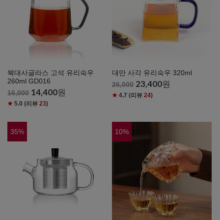
북대사글라스 고석 유리숙우
대만 사각 유리숙우 320ml
260ml GD016
23,400
원
26,000
14,400
원
16,000
★
4.7
(리뷰
24
)
★
5.0
(리뷰
23
)
35
%
10
%