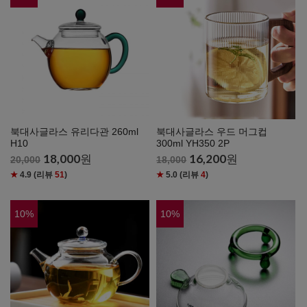
북대사글라스 유리다관 260ml
북대사글라스 우드 머그컵
H10
300ml YH350 2P
18,000
원
16,200
원
20,000
18,000
★
4.9
(리뷰
51
)
★
5.0
(리뷰
4
)
10
%
10
%