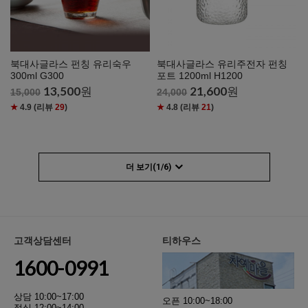
북대사글라스 펀칭 유리숙우
북대사글라스 유리주전자 펀칭
300ml G300
포트 1200ml H1200
13,500
원
21,600
원
15,000
24,000
★
4.9
(리뷰
29
)
★
4.8
(리뷰
21
)
더 보기(
1
/
6
)
고객상담센터
티하우스
1600-0991
상담 10:00~17:00
오픈 10:00~18:00
점심 12:00~14:00