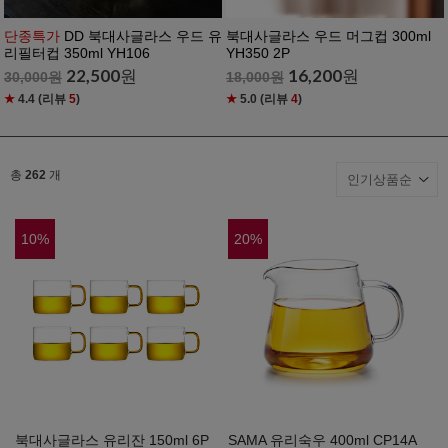
단종특가
DD 북대사글라스 우드 유
북대사글라스 우드 머그컵 300ml
리필터컵 350ml YH106
YH350 2P
22,500
원
16,200
원
30,000
원
18,000
원
★
4.4
(리뷰
5
)
★
5.0
(리뷰
4
)
총
262
개
10
%
20
%
북대사글라스 유리잔 150ml 6P
SAMA 유리숙우 400ml CP14A