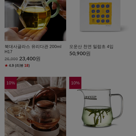
북대사글라스 유리다관 200ml
오운산 천연 밀랍초 4입
H17
50,900
원
23,400
원
26,000
★
4.9
(리뷰
18
)
10
%
10
%