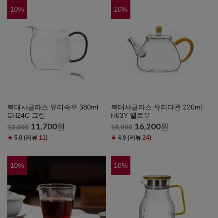
10
%
10
%
북대사글라스 유리숙우 380ml
북대사글라스 유리다관 220ml
CH24C 그린
H03Y 옐로우
11,700
원
16,200
원
13,000
18,000
★
5.0
(리뷰
11
)
★
4.9
(리뷰
24
)
10
%
10
%