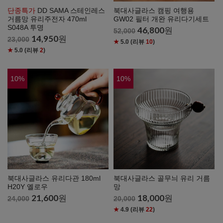
단종특가
DD SAMA 스테인레스
북대사글라스 캠핑 여행용
거름망 유리주전자 470ml
GW02 필터 개완 유리다기세트
S048A 투명
46,800
원
52,000
14,950
원
23,000
★
5.0
(리뷰
10
)
★
5.0
(리뷰
2
)
10
%
10
%
북대사글라스 유리다관 180ml
북대사글라스 골무늬 유리 거름
H20Y 옐로우
망
21,600
원
18,000
원
24,000
20,000
★
4.9
(리뷰
22
)