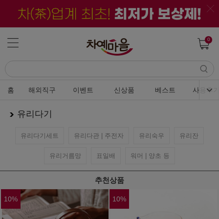
0
홈
해외직구
이벤트
신상품
베스트
사용후
유리다기
유리다기세트
유리다관 | 주전자
유리숙우
유리잔
유리거름망
표일배
워머 | 양초 등
추천상품
10
%
10
%