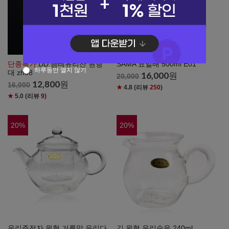
단종특가
DD 금테유리잔 원형
SAMA 표일배 500ml E01
하루동안 열지 않기
대 zh08
16,000
원
20,000
12,800
원
16,000
★
4.8
(리뷰
250
)
★
5.0
(리뷰
9
)
20
%
20
%
유리주전자 원형 거름망 유리다
긴 원형 유리숙우 240ml