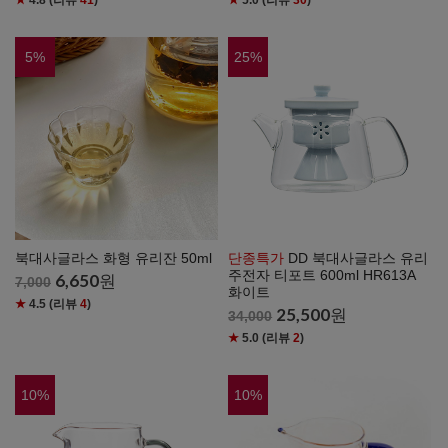
★
4.8
(리뷰
41
)
★
5.0
(리뷰
30
)
5
%
25
%
북대사글라스 화형 유리잔 50ml
단종특가
DD 북대사글라스 유리
주전자 티포트 600ml HR613A
6,650
원
7,000
화이트
★
4.5
(리뷰
4
)
25,500
원
34,000
★
5.0
(리뷰
2
)
10
%
10
%