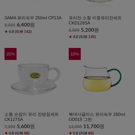
SAMA 유리숙우 250ml CP13A
유리잔 소형 이중유리잔세트
CKD128SA
6,400
원
8,000
5,200
원
6,500
★
4.9
(리뷰
142
)
★
4.8
(리뷰
130
)
20
%
10
%
소형 손잡이 유리 잔받침세트
북대사글라스 유리숙우 260ml
CK127SA
GD015 그린
5,600
원
11,700
원
7,000
13,000
★
4.8
(리뷰
68
)
★
5.0
(리뷰
60
)