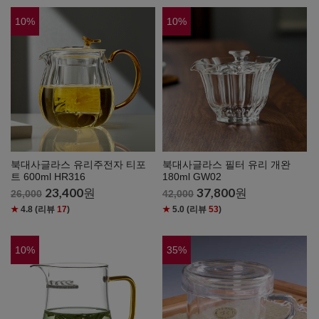
10
%
10
%
북대사글라스 유리주전자 티포
북대사글라스 필터 유리 개완
트 600ml HR316
180ml GW02
23,400
원
37,800
원
26,000
42,000
★
4.8
(리뷰
17
)
★
5.0
(리뷰
53
)
10
%
35
%