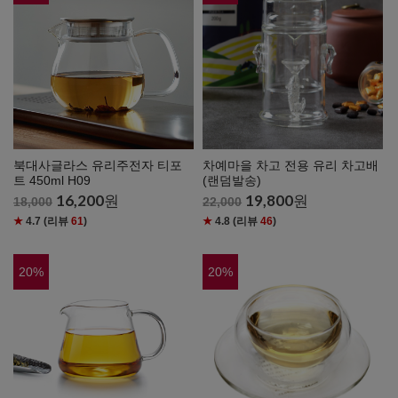
북대사글라스 유리주전자 티포
차예마을 차고 전용 유리 차고배
트 450ml H09
(랜덤발송)
16,200
원
19,800
원
18,000
22,000
★
4.7
(리뷰
61
)
★
4.8
(리뷰
46
)
20
%
20
%