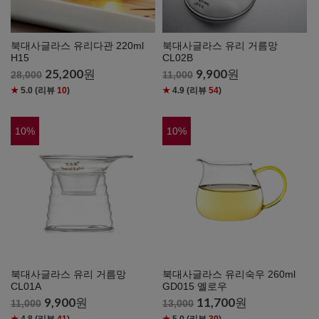
북대사글라스 유리다관 220ml
북대사글라스 유리 거름망
H15
CL02B
25,200
원
9,900
원
28,000
11,000
★
5.0
(리뷰
10
)
★
4.9
(리뷰
54
)
10
%
10
%
북대사글라스 유리 거름망
북대사글라스 유리숙우 260ml
CL01A
GD015 옐로우
9,900
원
11,700
원
11,000
13,000