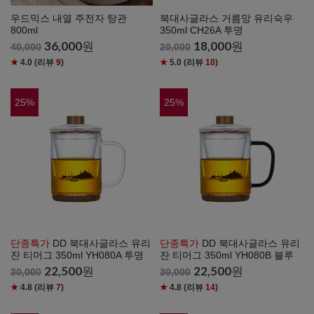
우드믹스 내열 주전자 탕관
북대사글라스 거름망 유리숙우
800ml
350ml CH26A 투명
36,000
원
18,000
원
40,000
20,000
★
4.0
(리뷰
9
)
★
5.0
(리뷰
10
)
25
%
25
%
단종특가
DD 북대사글라스 유리
단종특가
DD 북대사글라스 유리
잔 티머그 350ml YH080A 투명
잔 티머그 350ml YH080B 블루
22,500
원
22,500
원
30,000
30,000
★
4.8
(리뷰
7
)
★
4.8
(리뷰
14
)