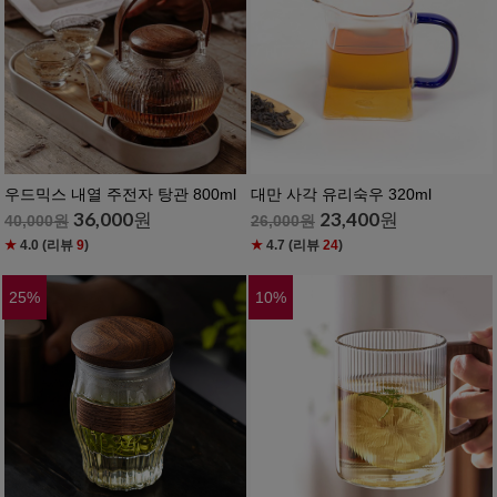
우드믹스 내열 주전자 탕관 800ml
대만 사각 유리숙우 320ml
36,000
원
23,400
원
40,000
원
26,000
원
★
4.0
(리뷰
9
)
★
4.7
(리뷰
24
)
25
%
10
%