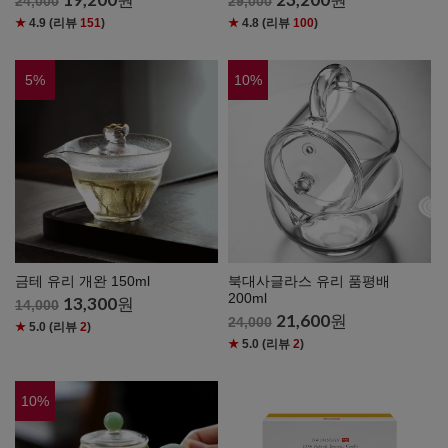
24,000
29,000
★
4.9
(리뷰
151
)
★
4.8
(리뷰
100
)
5
%
10
%
금테 유리 개완 150ml
북대사글라스 유리 품평배
200ml
13,300
원
14,000
21,600
원
24,000
★
5.0
(리뷰
2
)
★
5.0
(리뷰
2
)
10
%