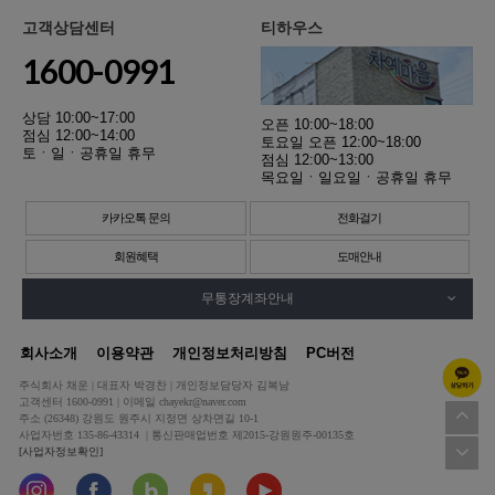
고객상담센터
티하우스
1600-0991
상담 10:00~17:00
오픈 10:00~18:00
점심 12:00~14:00
토요일 오픈 12:00~18:00
토ㆍ일ㆍ공휴일 휴무
점심 12:00~13:00
목요일ㆍ일요일ㆍ공휴일 휴무
카카오톡 문의
전화걸기
회원혜택
도매안내
무통장계좌안내
회사소개
이용약관
개인정보처리방침
PC버전
주식회사 채운 | 대표자 박경찬 | 개인정보담당자 김복남
고객센터 1600-0991 | 이메일 chayekr@naver.com
주소 (26348) 강원도 원주시 지정면 상차면길 10-1
사업자번호 135-86-43314 | 통신판매업번호 제2015-강원원주-00135호
[사업자정보확인]