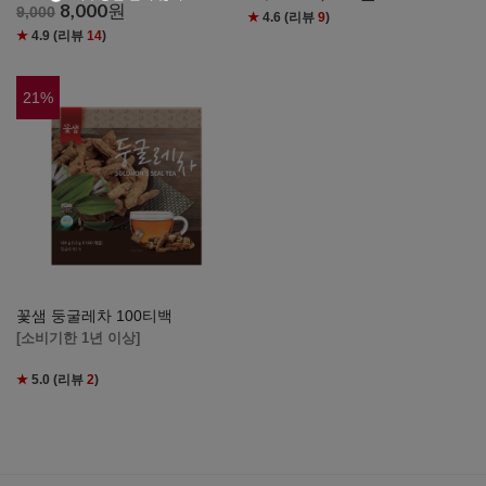
8,000
원
9,000
★
4.6
(리뷰
9
)
★
4.9
(리뷰
14
)
21
%
꽃샘 둥굴레차 100티백
[소비기한 1년 이상]
★
5.0
(리뷰
2
)