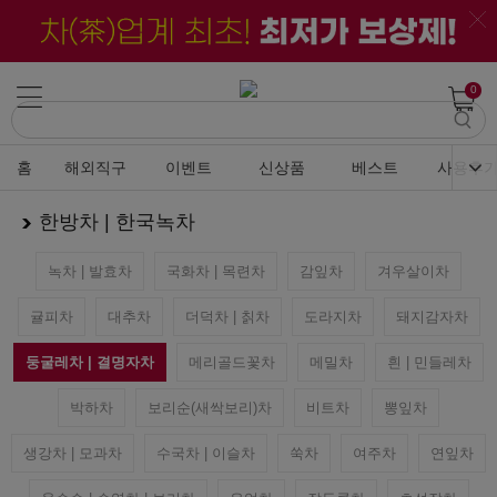
0
홈
해외직구
이벤트
신상품
베스트
사용후
한방차 | 한국녹차
녹차 | 발효차
국화차 | 목련차
감잎차
겨우살이차
귤피차
대추차
더덕차 | 칡차
도라지차
돼지감자차
둥굴레차 | 결명자차
메리골드꽃차
메밀차
흰 | 민들레차
박하차
보리순(새싹보리)차
비트차
뽕잎차
생강차 | 모과차
수국차 | 이슬차
쑥차
여주차
연잎차