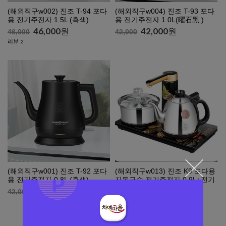
(해외직구w002) 진조 T-94 포다
(해외직구w004) 진조 T-93 포다
용 전기주전자 1.5L (흑색)
용 전기주전자 1.0L(曜石黑 )
46,000
원
42,000
원
46,000
42,000
리뷰
2
(해외직구w001) 진조 T-92 포다
(해외직구w013) 진조 K9 포다용
용 전기주전자 0.8L (흑색)
자동급수 전기주전자 0.9L+전기
냄비 0.6L (?向)
42,000
원
42,000
125,000
원
125,000
리뷰
1