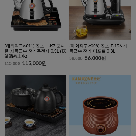
(해외직구w011) 진조 H-K7 포다
(해외직구w008) 진조 T-15A 자
용 자동급수 전기주전자 0.9L (底
동급수 전기 티포트 0.8L
部涌泉上水)
56,000
원
56,000
115,000
원
115,000