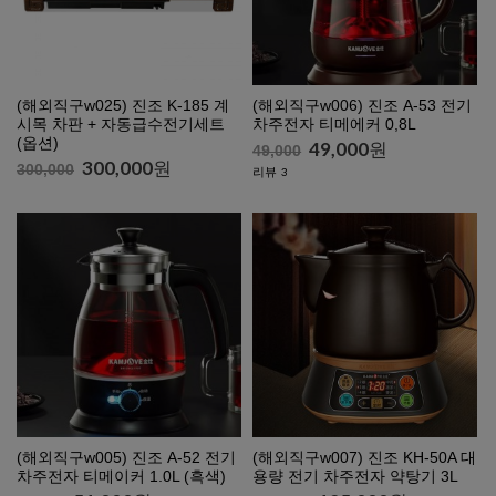
(해외직구w025) 진조 K-185 계
(해외직구w006) 진조 A-53 전기
시목 차판 + 자동급수전기세트
차주전자 티메에커 0,8L
(옵션)
49,000
원
49,000
300,000
원
300,000
리뷰
3
(해외직구w005) 진조 A-52 전기
(해외직구w007) 진조 KH-50A 대
차주전자 티메이커 1.0L (흑색)
용량 전기 차주전자 약탕기 3L