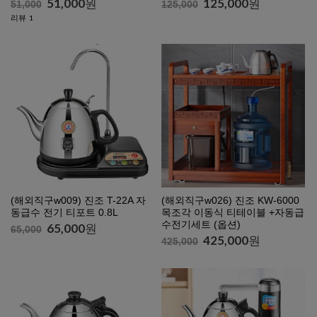
51,000
원
125,000
원
51,000
125,000
리뷰
1
(해외직구w009) 진조 T-22A 자
(해외직구w026) 진조 KW-6000
동급수 전기 티포트 0.8L
목조각 이동식 티테이블 +자동급
수전기세트 (옵션)
65,000
원
65,000
425,000
원
425,000