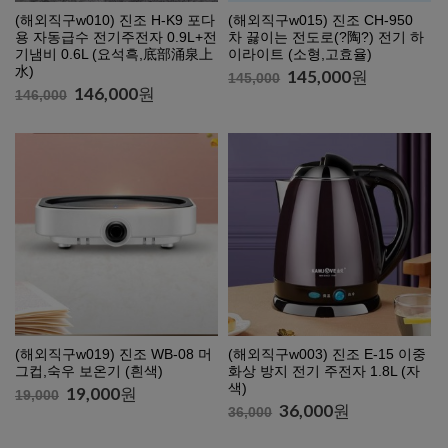
(해외직구w010) 진조 H-K9 포다
(해외직구w015) 진조 CH-950
용 자동급수 전기주전자 0.9L+전
차 끓이는 전도로(?陶?) 전기 하
기냄비 0.6L (요석흑,底部涌泉上
이라이트 (소형,고효율)
水)
145,000
원
145,000
146,000
원
146,000
(해외직구w019) 진조 WB-08 머
(해외직구w003) 진조 E-15 이중
그컵,숙우 보온기 (흰색)
화상 방지 전기 주전자 1.8L (자
색)
19,000
원
19,000
36,000
원
36,000