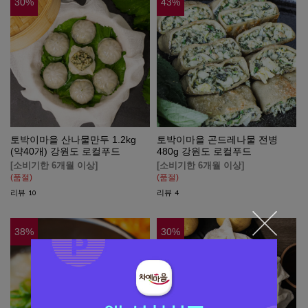
30
%
43
%
토박이마을 산나물만두 1.2kg
토박이마을 곤드레나물 전병
(약40개) 강원도 로컬푸드
480g 강원도 로컬푸드
[소비기한 6개월 이상]
[소비기한 6개월 이상]
(품절)
(품절)
리뷰
리뷰
10
4
38
%
30
%