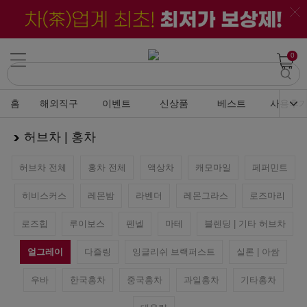
0
홈
해외직구
이벤트
신상품
베스트
사용후
허브차 | 홍차
허브차 전체
홍차 전체
액상차
캐모마일
페퍼민트
히비스커스
레몬밤
라벤더
레몬그라스
로즈마리
로즈힙
루이보스
펜넬
마테
블렌딩 | 기타 허브차
얼그레이
다즐링
잉글리쉬 브랙퍼스트
실론 | 아쌈
우바
한국홍차
중국홍차
과일홍차
기타홍차