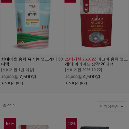
차예마을 홍차 유기농 얼그레이 30
소비기한 261022
아크바 홍차 얼그
티백
레이 피라미드 삼각 20티백
[소비기한 1년 이상]
[소비기한 2026.10.22]
7,500
원
4,500
원
10,000
원
10,000
원
★
5.0
(리뷰
1
)
★
5.0
(리뷰
7
)
총
22
개
55
%
43
%