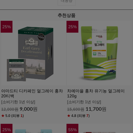
대용량
추천상품
25
%
25
%
아마드티 디카페인 얼그레이 홍차
차예마을 홍차 유기농 얼그레이
20티백
120g
[소비기한 1년 이상]
[소비기한 1년 이상]
9,000
원
11,700
원
12,000
원
15,600
원
★
5.0
(리뷰
1
)
★
4.8
(리뷰
7
)
25
%
55
%