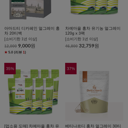
아마드티 디카페인 얼그레이 홍
차예마을 홍차 유기농 얼그레이
차 20티백
120g x 3팩
[소비기한 1년 이상]
[소비기한 1년 이상]
9,000
원
32,759
원
12,000
46,800
★
5.0
(리뷰
1
)
35
%
37
%
[업소용 도매] 차예마을 홍차 유
베티나르디 홍차 얼그레이 30티