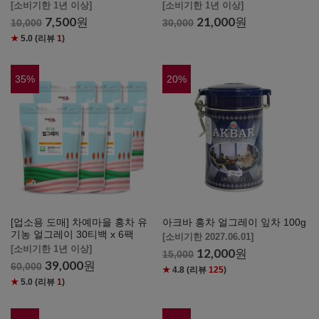
[소비기한 1년 이상]
[소비기한 1년 이상]
7,500
원
21,000
원
10,000
30,000
★
5.0
(리뷰
1
)
35
%
20
%
[업소용 도매] 차예마을 홍차 유
아크바 홍차 얼그레이 잎차 100g
기농 얼그레이 30티백 x 6팩
[소비기한 2027.06.01]
[소비기한 1년 이상]
12,000
원
15,000
39,000
원
60,000
★
4.8
(리뷰
125
)
★
5.0
(리뷰
1
)