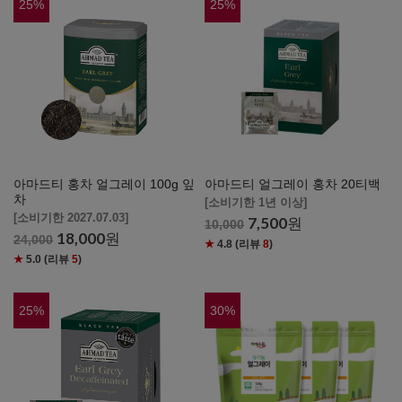
25
%
25
%
아마드티 홍차 얼그레이 100g 잎
아마드티 얼그레이 홍차 20티백
차
[소비기한 1년 이상]
[소비기한 2027.07.03]
7,500
원
10,000
18,000
원
24,000
★
4.8
(리뷰
8
)
★
5.0
(리뷰
5
)
25
%
30
%