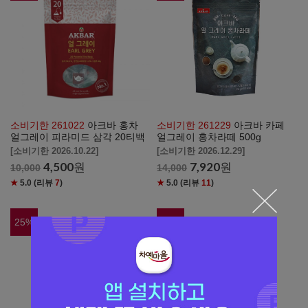
소비기한 261022
아크바 홍차
소비기한 261229
아크바 카페
얼그레이 피라미드 삼각 20티백
얼그레이 홍차라떼 500g
[소비기한 2026.10.22]
[소비기한 2026.12.29]
4,500
원
7,920
원
10,000
14,000
★
5.0
(리뷰
7
)
★
5.0
(리뷰
11
)
25
%
20
%