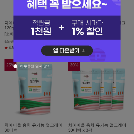
차예마을 홍차 유기농 얼그레이
[업소용 도매] 아크바 홍차 얼그
120g
레이 잎차 1kg 벌크
[소비기한 1년 이상]
[소비기한 1년 이상]
11,700
원
88,000
원
15,600
110,000
★
4.8
(리뷰
7
)
★
5.0
(리뷰
2
)
25
%
30
%
하루동안 열지 않기
차예마을 홍차 유기농 얼그레이
차예마을 홍차 유기농 얼그레이
30티백
30티백 x 3팩