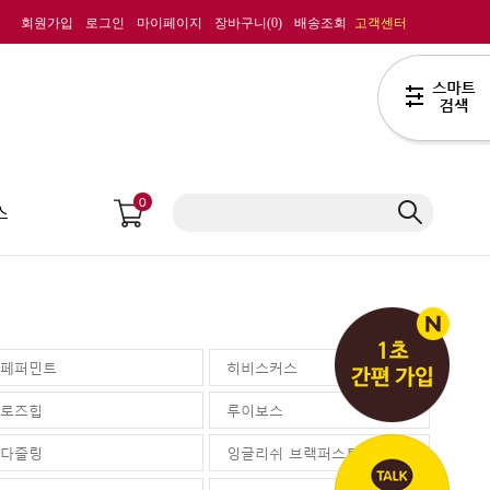
회원가입
로그인
마이페이지
장바구니(
0
)
배송조회
고객센터
0
스
페퍼민트
히비스커스
로즈힙
루이보스
다즐링
잉글리쉬 브랙퍼스트