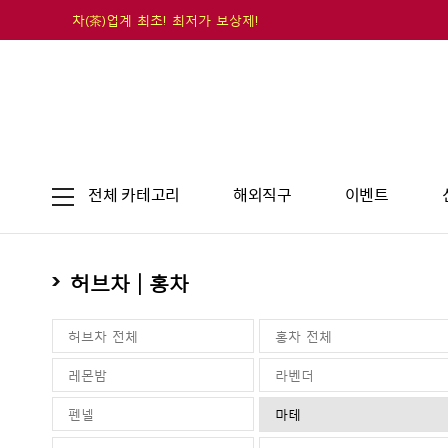
차(茶)업계 최초! 최저가 보상제!
전체 카테고리
해외직구
이벤트
허브차 | 홍차
허브차 전체
홍차 전체
레몬밤
라벤더
펜넬
마테