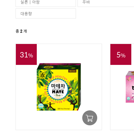
실론 | 아쌈
우바
대용량
총
2
개
31
5
%
%