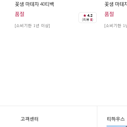
꽃샘 마테차 40티백
꽃샘 마테차
품절
품절
★
4.2
(리뷰
5
)
[소비기한 1년 이상]
[소비기한 1
고객센터
티하우스