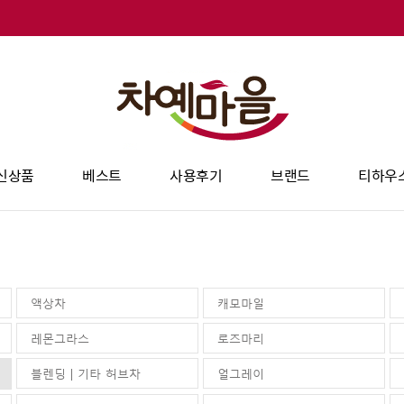
신상품
베스트
사용후기
브랜드
티하우
액상차
캐모마일
레몬그라스
로즈마리
블렌딩 | 기타 허브차
얼그레이