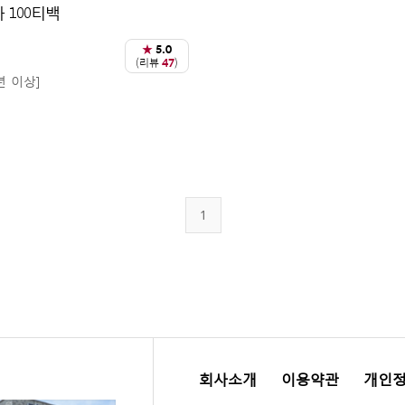
 100티백
★
5.0
(리뷰
47
)
년 이상]
1
회사소개
이용약관
개인