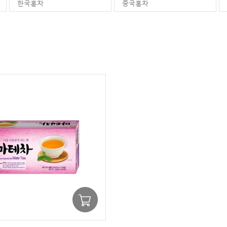
한국홍차
중국홍차